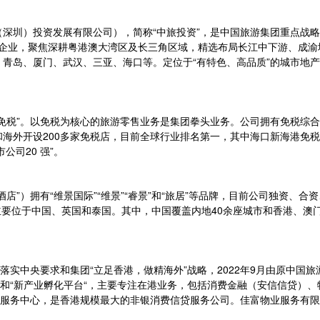
深圳）投资发展有限公司），简称“中旅投资”，是中国旅游集团重点战略
属企业，聚焦深耕粤港澳大湾区及长三角区域，精选布局长江中下游、成
青岛、厦门、武汉、三亚、海口等。定位于“有特色、高品质”的城市地
免税”。以免税为核心的旅游零售业务是集团拳头业务。公司拥有免税综合
海外开设200多家免税店，目前全球行业排名第一，其中海口新海港免税
公司20 强”。
店”）拥有“维景国际”“维景”“睿景”和“旅居”等品牌，目前公司独资、
间，主要位于中国、英国和泰国。其中，中国覆盖内地40余座城市和香港、
落实中央要求和集团“立足香港，做精海外”战略，2022年9月由原中国
”和“新产业孵化平台“，主要专注在港业务，包括消费金融（安信信贷）
和服务中心，是香港规模最大的非银消费信贷服务公司。佳富物业服务有限