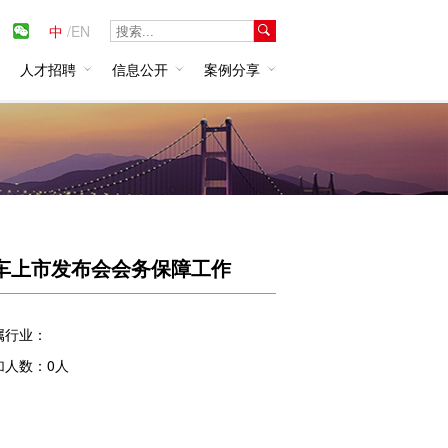
中
/
EN
人才招聘
信息公开
案例分享
 Service机场嘉宾业务
以往案例
车上市发布会会务保障工作
属行业：
加人数：0人